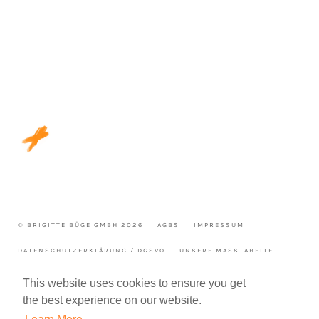
© BRIGITTE BÜGE GMBH 2026
AGBS
IMPRESSUM
DATENSCHUTZERKLÄRUNG / DGSVO
UNSERE MASSTABELLE
WIDERRUF
This website uses cookies to ensure you get
the best experience on our website.
WIR FREUEN UNS AUF DEINE FRAGE ODER NACHRICHT