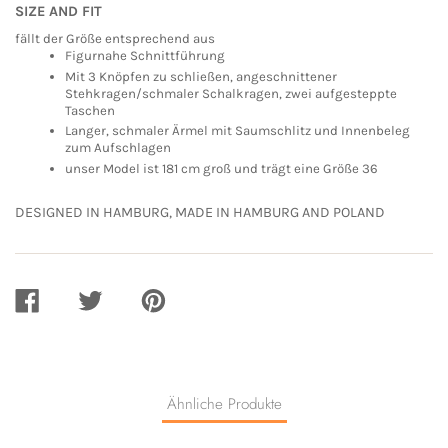
SIZE AND FIT
fällt der Größe entsprechend aus
Figurnahe Schnittführung
Mit 3 Knöpfen zu schließen, angeschnittener
Stehkragen/schmaler Schalkragen, zwei aufgesteppte
Taschen
Langer, schmaler Ärmel mit Saumschlitz und Innenbeleg
zum Aufschlagen
unser Model ist 181 cm groß und trägt eine Größe 36
DESIGNED IN HAMBURG, MADE IN HAMBURG AND POLAND
AUF
AUF
AUF
FACEBOOK
TWITTER
PINTEREST
TEILEN
TEILEN
TEILEN
Ähnliche Produkte