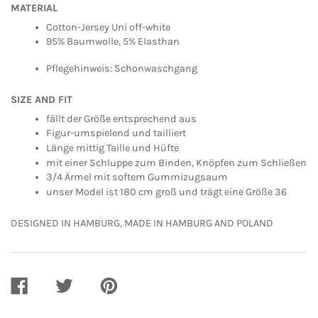
MATERIAL
Cotton-Jersey Uni off-white
95% Baumwolle, 5% Elasthan
Pflegehinweis: Schonwaschgang
SIZE AND FIT
fällt der Größe entsprechend aus
Figur-umspielend und tailliert
Länge mittig Taille und Hüfte
mit einer Schluppe zum Binden, Knöpfen zum Schließen
3/4 Ärmel mit softem Gummizugsaum
unser Model ist 180 cm groß und trägt eine Größe 36
DESIGNED IN HAMBURG, MADE IN HAMBURG AND POLAND
AUF
AUF
AUF
FACEBOOK
TWITTER
PINTEREST
TEILEN
TEILEN
TEILEN