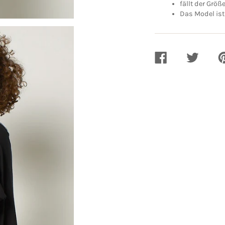
fällt der Grö
Das Model ist
AUF
AUF
A
FACEBOOK
TWITTER
PI
TEILEN
TEILEN
TE