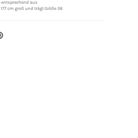
ße entsprechend aus
 177 cm groß und trägt Größe 36
UF
NTEREST
ILEN