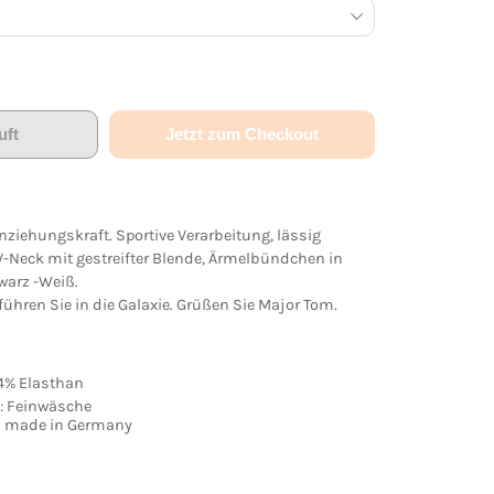
uft
Jetzt zum Checkout
Anziehungskraft. Sportive Verarbeitung, lässig
 V-Neck mit gestreifter Blende, Ärmelbündchen in
warz -Weiß.
führen Sie in die Galaxie. Grüßen Sie Major Tom.
4% Elasthan
: Feinwäsche
 made in Germany