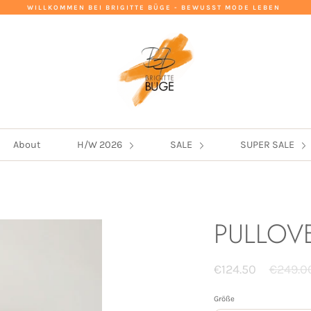
WILLKOMMEN BEI BRIGITTE BÜGE - BEWUSST MODE LEBEN
About
H/W 2026
SALE
SUPER SALE
PULLOV
Normal
€124.50
€249.0
Preis
Größe