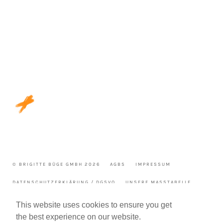
© BRIGITTE BÜGE GMBH 2026
AGBS
IMPRESSUM
DATENSCHUTZERKLÄRUNG / DGSVO
UNSERE MASSTABELLE
WIDERRUF
This website uses cookies to ensure you get
the best experience on our website.
WIR FREUEN UNS AUF DEINE FRAGE ODER NACHRICHT