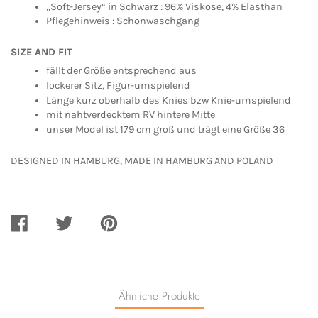
„Soft-Jersey“ in Schwarz : 96% Viskose, 4% Elasthan
Pflegehinweis : Schonwaschgang
SIZE AND FIT
fällt der Größe entsprechend aus
lockerer Sitz, Figur-umspielend
Länge kurz oberhalb des Knies bzw Knie-umspielend
mit nahtverdecktem RV hintere Mitte
unser Model ist 179 cm groß und trägt eine Größe 36
DESIGNED IN HAMBURG, MADE IN HAMBURG AND POLAND
AUF
AUF
AUF
FACEBOOK
TWITTER
PINTEREST
TEILEN
TEILEN
TEILEN
Ähnliche Produkte