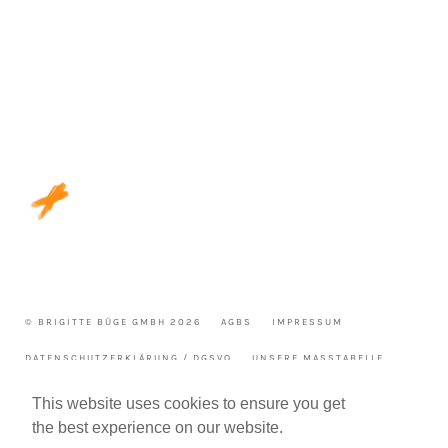
© BRIGITTE BÜGE GMBH 2026
AGBS
IMPRESSUM
DATENSCHUTZERKLÄRUNG / DGSVO
UNSERE MASSTABELLE
WIDERRUF
This website uses cookies to ensure you get
the best experience on our website.
WIR FREUEN UNS AUF DEINE FRAGE ODER NACHRICHT