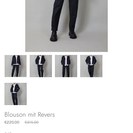
Blouson mit Revers
Normaler
€220.00
€315.00
Preis