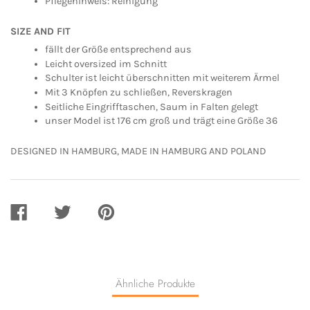
Pflegehinweis: Reinigung
SIZE AND FIT
fällt der Größe entsprechend aus
Leicht oversized im Schnitt
Schulter ist leicht überschnitten mit weiterem Ärmel
Mit 3 Knöpfen zu schließen, Reverskragen
Seitliche Eingrifftaschen, Saum in Falten gelegt
unser Model ist 176 cm groß und trägt eine Größe 36
DESIGNED IN HAMBURG, MADE IN HAMBURG AND POLAND
AUF
AUF
AUF
FACEBOOK
TWITTER
PINTEREST
TEILEN
TEILEN
TEILEN
Ähnliche Produkte