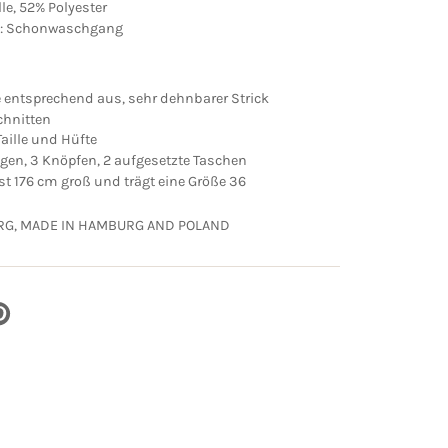
e, 52% Polyester
s: Schonwaschgang
ße entsprechend aus, sehr dehnbarer Strick
chnitten
aille und Hüfte
gen, 3 Knöpfen, 2 aufgesetzte Taschen
st 176 cm groß und trägt eine Größe 36
RG, MADE IN HAMBURG AND POLAND
UF
NTEREST
ILEN