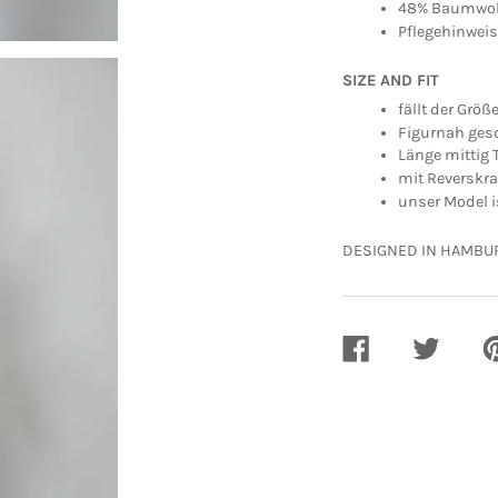
48% Baumwoll
Pflegehinwei
SIZE AND FIT
fällt der Grö
Figurnah ges
Länge mittig T
mit Reverskra
unser Model i
DESIGNED IN HAMBU
AUF
AUF
A
FACEBOOK
TWITTER
PI
TEILEN
TEILEN
TE