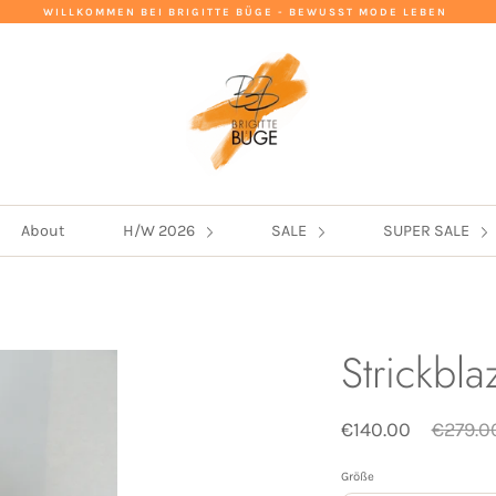
WILLKOMMEN BEI BRIGITTE BÜGE - BEWUSST MODE LEBEN
About
H/W 2026
SALE
SUPER SALE
Strickbla
Normal
€140.00
€279.0
Preis
Größe