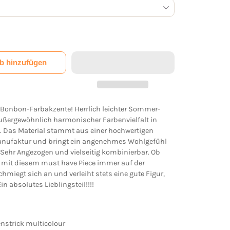
b hinzufügen
t Bonbon-Farbakzente! Herrlich leichter Sommer-
außergewöhnlich harmonischer Farbenvielfalt in
s. Das Material stammt aus einer hochwertigen
manufaktur und bringt ein angenehmes Wohlgefühl
. Sehr Angezogen und vielseitig kombinierbar. Ob
h, mit diesem must have Piece immer auf der
chmiegt sich an und verleiht stets eine gute Figur,
in absolutes Lieblingsteil!!!!
enstrick multicolour