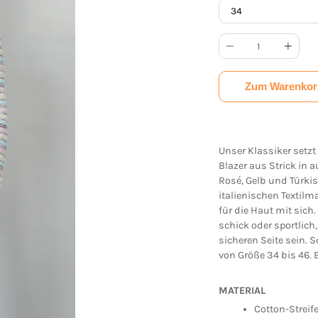
Anzahl
Zum Warenkor
Unser Klassiker setz
Blazer aus Strick in 
Rosé, Gelb und Türki
italienischen Textil
für die Haut mit sich
schick oder sportlic
sicheren Seite sein. S
von Größe 34 bis 46. E
MATERIAL
Cotton-Streif